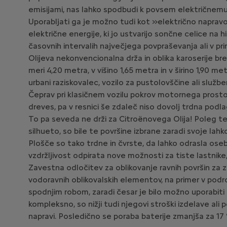
emisijami, nas lahko spodbudi k povsem električnemu
Uporabljati ga je možno tudi kot »električno napravo
električne energije, ki jo ustvarijo sončne celice na
časovnih intervalih največjega povpraševanja ali v pr
Olijeva nekonvencionalna drža in oblika karoserije br
meri 4,20 metra, v višino 1,65 metra in v širino 1,90 
urbani raziskovalec, vozilo za pustolovščine ali služben
Čeprav pri klasičnem vozilu pokrov motornega prostor
dreves, pa v resnici še zdaleč niso dovolj trdna podlag
To pa seveda ne drži za Citroënovega Olija! Poleg t
silhueto, so bile te površine izbrane zaradi svoje lahk
Plošče so tako trdne in čvrste, da lahko odrasla oseb
vzdržljivost odpirata nove možnosti za tiste lastnike,
Zavestna odločitev za oblikovanje ravnih površin za z
vodoravnih oblikovalskih elementov, na primer v podro
spodnjim robom, zaradi česar je bilo možno uporabit
kompleksno, so nižji tudi njegovi stroški izdelave ali
napravi. Posledično se poraba baterije zmanjša za 17