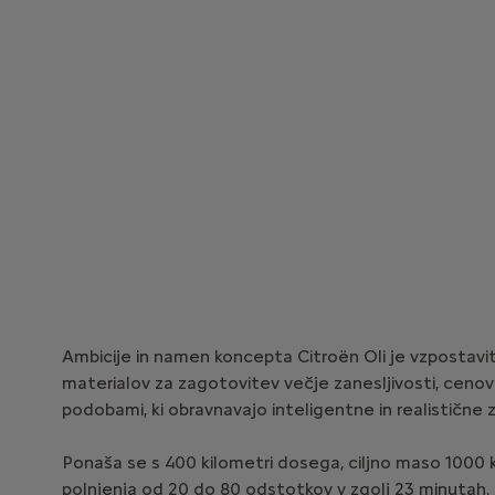
Ambicije in namen koncepta Citroën Oli je vzpostaviti
materialov za zagotovitev večje zanesljivosti, cenovne
podobami, ki obravnavajo inteligentne in realistične z
Ponaša se s 400 kilometri dosega, ciljno maso 1000 k
polnjenja od 20 do 80 odstotkov v zgolj 23 minutah. P