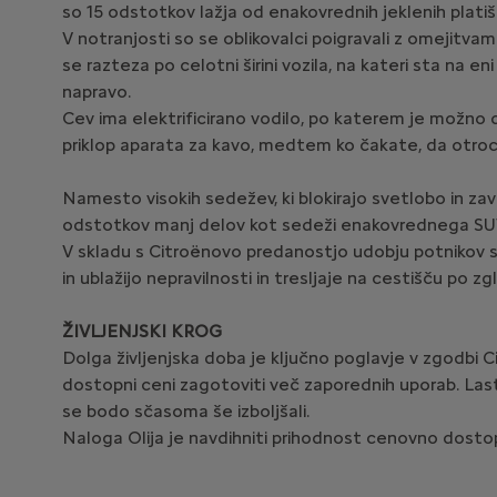
so 15 odstotkov lažja od enakovrednih jeklenih platiš
V notranjosti so se oblikovalci poigravali z omejitvam
se razteza po celotni širini vozila, na kateri sta na 
napravo.
Cev ima elektrificirano vodilo, po katerem je možno 
priklop aparata za kavo, medtem ko čakate, da otroci 
Namesto visokih sedežev, ki blokirajo svetlobo in zav
odstotkov manj delov kot sedeži enakovrednega SUV
V skladu s Citroënovo predanostjo udobju potnikov sta p
in ublažijo nepravilnosti in tresljaje na cestišču po z
ŽIVLJENJSKI KROG
Dolga življenjska doba je ključno poglavje v zgodbi C
dostopni ceni zagotoviti več zaporednih uporab. Last
se bodo sčasoma še izboljšali.
Naloga Olija je navdihniti prihodnost cenovno dostop