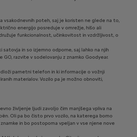
a vsakodnevnih poteh, saj je koristen ne glede na to,
ektrično energijo posreduje v omrežje, hišo ali
užuje funkcionalnost, učinkovitost in vzdržljivost, o
 satovja in so izjemno odporne, saj lahko na njih
agle GO, razvite v sodelovanju z znamko Goodyear.
loži pametni telefon in ki informacije o vožnji
liranih materialov. Vozilo pa je možno obnoviti,
evno življenje ljudi zavoljo čim manjšega vpliva na
roën. Oli pa bo čisto prvo vozilo, na katerega bomo
to znamke in bo postopoma vpeljan v vse njene nove