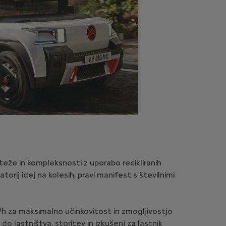
teže in kompleksnosti z uporabo recikliranih
orij idej na kolesih, pravi manifest s številnimi
m/h za maksimalno učinkovitost in zmogljivostjo
o lastništva, storitev in izkušenj za lastnik