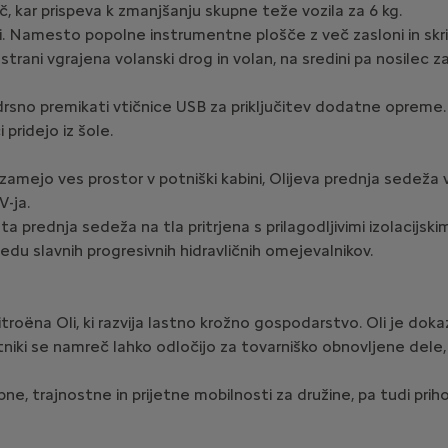
č, kar prispeva k zmanjšanju skupne teže vozila za 6 kg.
i. Namesto popolne instrumentne plošče z več zasloni in skriti
eni strani vgrajena volanski drog in volan, na sredini pa nosil
drsno premikati vtičnice USB za priključitev dodatne opreme.
pridejo iz šole.
zamejo ves prostor v potniški kabini, Olijeva prednja sedeža
-ja.
rednja sedeža na tla pritrjena s prilagodljivimi izolacijskimi 
gledu slavnih progresivnih hidravličnih omejevalnikov.
itroëna Oli, ki razvija lastno krožno gospodarstvo. Oli je dok
niki se namreč lahko odločijo za tovarniško obnovljene dele, 
ne, trajnostne in prijetne mobilnosti za družine, pa tudi pr