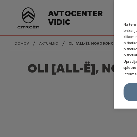
AVTOCENTER
VIDIC
Na tem 
brskanj
klikom n
piškotk
DOMOV
AKTUALNO
OLI [ALL-Ë], NOVO KONCEPTNO VOZ
piškotk
piškotki
Upravlj
OLI [ALL-Ë], NO
spletno
informa