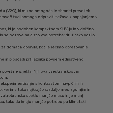
id« (V2G), ki mu ne omogoča le shraniti presežek
e, temveč tudi pomaga odpraviti težave z napajanjem v
odnos, ki je podoben kompaktnem SUV-ju in v dolžino
 in se odzove na čisto vse potrebe: družinsko vozilo,
a za domača opravila, kot je recimo obrezovanje
he in ploščadi prtljažnika povsem edinstveno
površine iz jekla. Njihova vsestranskost in
asom.
a eksperimentiranje s kontrastom navpičnih in
, ker ima tako najkrajšo razdaljo med zgornjim in
e vetrobransko steklo manjšo maso in je manj
oncu, tako da imajo manjšo potrebo po klimatski