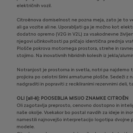
električnih vozil.
Citroënova domiselnost ne pozna meja, zato je to vel
ali ga vozite ali ne. Uporabljati ga je možno kot elek
dodatno opremo (V2G in V2L) za vsakodnevne življenjs
njegovi učinkovitosti pa pričajo identična prednja vrata
Plošče pokrova motornega prostora, strehe in ravnega 
stojimo. Na inovativnih hibridnih kolesih iz jekla/al
Notranjost je prostorna in svetla, notri pa najdemo t
projicira po celotni širini armaturne plošče. Sedeži z 
nadgraditi in popraviti z recikliranimi rezervnimi deli,
OLI [all-ë]: POOSEBLJA MISIJO ZNAMKE CITROËN
Oli zagotavlja preprosto, cenovno dostopno in intelig
naše okolje. Vsekakor bo postal navdih za ideje in in
namestili najnovejšo interpretacijo logotipa dvojne
modele.