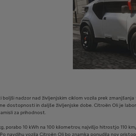
 boljši nadzor nad življenjskim ciklom vozila prek zmanjšanja 
 dostopnosti in daljše življenjske dobe. Citroën Oli je laborat
amisli za prihodnost.
g, porabo 10 kWh na 100 kilometrov, najvišjo hitrostjo 110 k
o navdihu vozila Citroën Oli bo znamka ponudila nov pristop d