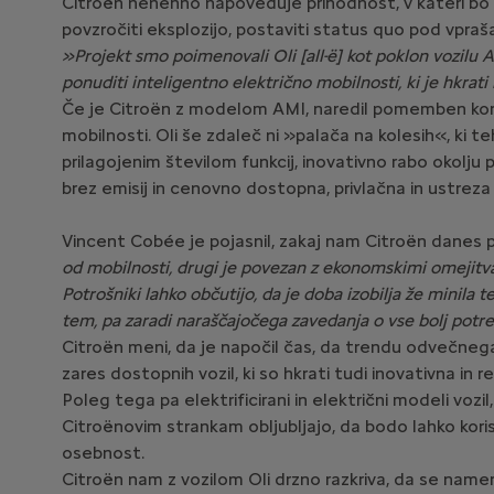
Citroën nenehno napoveduje prihodnost, v kateri b
povzročiti eksplozijo, postaviti status quo pod vpraša
»Projekt smo poimenovali Oli [all-ë] kot poklon vozilu
ponuditi inteligentno električno mobilnosti, ki je hkrat
Če je Citroën z modelom AMI, naredil pomemben kora
mobilnosti. Oli še zdaleč ni »palača na kolesih«, ki t
prilagojenim številom funkcij, inovativno rabo okolju
brez emisij in cenovno dostopna, privlačna in ustreza
Vincent Cobée je pojasnil, zakaj nam Citroën danes 
od mobilnosti, drugi je povezan z ekonomskimi omejitvam
Potrošniki lahko občutijo, da je doba izobilja že minila
tem, pa zaradi naraščajočega zavedanja o vse bolj potre
Citroën meni, da je napočil čas, da trendu odvečneg
zares dostopnih vozil, ki so hkrati tudi inovativna in r
Poleg tega pa elektrificirani in električni modeli vozi
Citroënovim strankam obljubljajo, da bodo lahko kor
osebnost.
Citroën nam z vozilom Oli drzno razkriva, da se namer