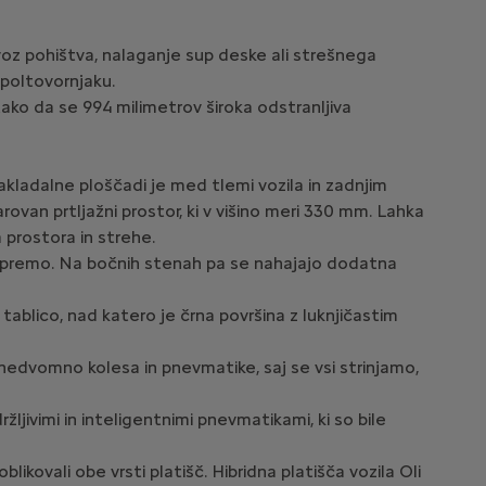
voz pohištva, nalaganje sup deske ali strešnega
 poltovornjaku.
tako da se 994 milimetrov široka odstranljiva
akladalne ploščadi je med tlemi vozila in zadnjim
ovan prtljažni prostor, ki v višino meri 330 mm. Lahka
 prostora in strehe.
no opremo. Na bočnih stenah pa se nahajajo dodatna
 tablico, nad katero je črna površina z luknjičastim
o nedvomno kolesa in pnevmatike, saj se vsi strinjamo,
žljivimi in inteligentnimi pnevmatikami, ki so bile
ikovali obe vrsti platišč. Hibridna platišča vozila Oli