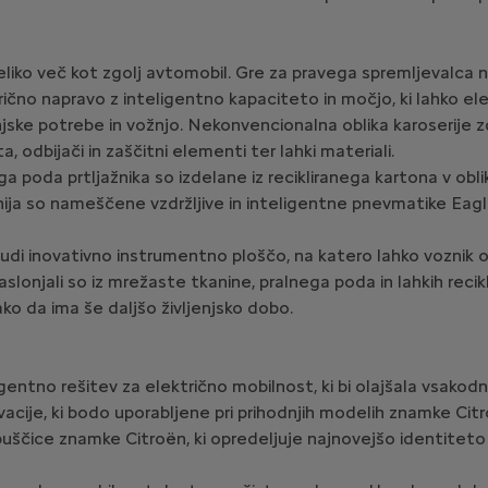
iko več kot zgolj avtomobil. Gre za pravega spremljevalca n
trično napravo z inteligentno kapaciteto in močjo, ki lahko el
ke potrebe in vožnjo. Nekonvencionalna oblika karoserije zdr
, odbijači in zaščitni elementi ter lahki materiali.
poda prtljažnika so izdelane iz recikliranega kartona v obliki
uminija so nameščene vzdržljive in inteligentne pnevmatike E
udi inovativno instrumentno ploščo, na katero lahko voznik od
naslonjali so iz mrežaste tkanine, pralnega poda in lahkih recik
 tako da ima še daljšo življenjsko dobo.
entno rešitev za električno mobilnost, ki bi olajšala vsakodn
ovacije, ki bodo uporabljene pri prihodnjih modelih znamke Cit
 puščice znamke Citroën, ki opredeljuje najnovejšo identite