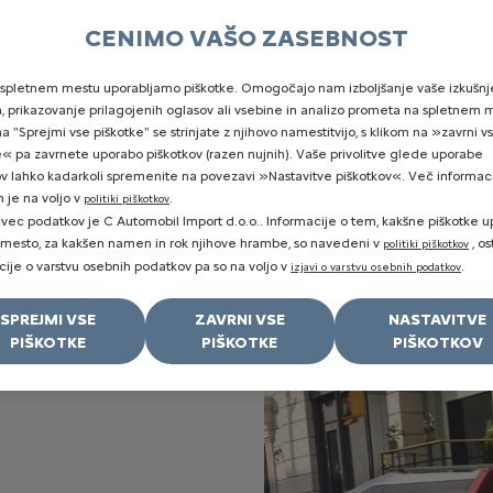
CENIMO VAŠO ZASEBNOST
+38673737660
Nova vozila
Rabljena vozila
spletnem mestu uporabljamo piškotke. Omogočajo nam izboljšanje vaše izkušnj
a, prikazovanje prilagojenih oglasov ali vsebine in analizo prometa na spletnem 
a "Sprejmi vse piškotke" se strinjate z njihovo namestitvijo, s klikom na »zavrni v
e« pa zavrnete uporabo piškotkov (razen nujnih). Vaše privolitve glede uporabe
ILO ZNAMKE CITROËN
ov lahko kadarkoli spremenite na povezavi »Nastavitve piškotkov«. Več informaci
h je na voljo v
.
politiki piškotkov
avec podatkov je C Automobil Import d.o.o.. Informacije o tem, kakšne piškotke u
VO KONCEPTNO VOZIL
 mesto, za kakšen namen in rok njihove hrambe, so navedeni v
, os
politiki piškotkov
cije o varstvu osebnih podatkov pa so na voljo v
.
izjavi o varstvu osebnih podatkov
29. 10. 2022
SPREJMI VSE
ZAVRNI VSE
NASTAVITVE
PIŠKOTKE
PIŠKOTKE
PIŠKOTKOV