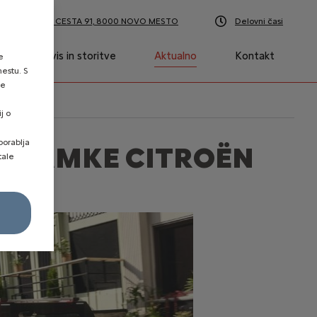
LJUBLJANSKA CESTA 91, 8000 NOVO MESTO
Delovni časi
Servis in storitve
Aktualno
Kontakt
e
mestu. S
se
j o
porablja
O ZNAMKE CITROËN
tale