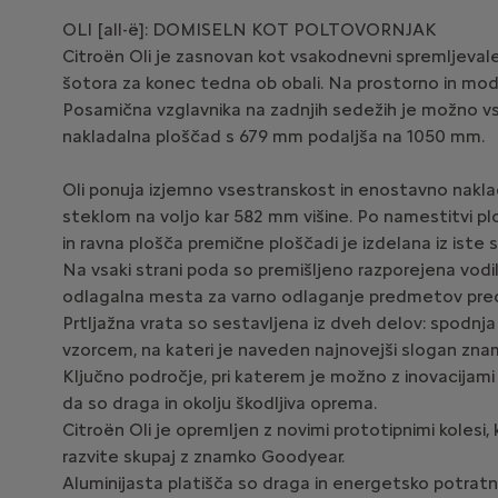
OLI [all-ë]: DOMISELN KOT POLTOVORNJAK
Citroën Oli je zasnovan kot vsakodnevni spremljevale
šotora za konec tedna ob obali. Na prostorno in modu
Posamična vzglavnika na zadnjih sedežih je možno vstav
nakladalna ploščad s 679 mm podaljša na 1050 mm.
Oli ponuja izjemno vsestranskost in enostavno naklada
steklom na voljo kar 582 mm višine. Po namestitvi plo
in ravna plošča premične ploščadi je izdelana iz iste
Na vsaki strani poda so premišljeno razporejena vodi
odlagalna mesta za varno odlaganje predmetov pred
Prtljažna vrata so sestavljena iz dveh delov: spodnja 
vzorcem, na kateri je naveden najnovejši slogan zna
Ključno področje, pri katerem je možno z inovacijami p
da so draga in okolju škodljiva oprema.
Citroën Oli je opremljen z novimi prototipnimi kolesi, 
razvite skupaj z znamko Goodyear.
Aluminijasta platišča so draga in energetsko potratna 