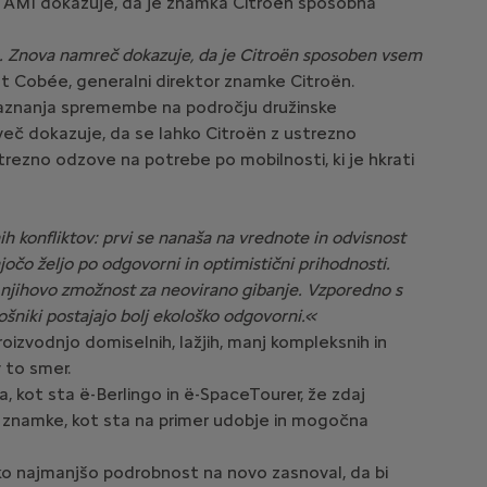
 AMI dokazuje, da je znamka Citroën sposobna
ila. Znova namreč dokazuje, da je Citroën sposoben vsem
t Cobée, generalni direktor znamke Citroën.
naznanja spremembe na področju družinske
emveč dokazuje, da se lahko Citroën z ustrezno
trezno odzove na potrebe po mobilnosti, ki je hkrati
 konfliktov: prvi se nanaša na vrednote in odvisnost
očo željo po odgovorni in optimistični prihodnosti.
ta njihovo zmožnost za neovirano gibanje. Vzporedno s
ošniki postajajo bolj ekološko odgovorni.«
izvodnjo domiselnih, lažjih, manj kompleksnih in
v to smer.
la, kot sta ë-Berlingo in ë-SpaceTourer, že zdaj
t znamke, kot sta na primer udobje in mogočna
sako najmanjšo podrobnost na novo zasnoval, da bi