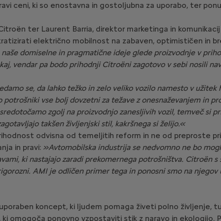
 pravi ceni, ki so enostavna in gostoljubna za uporabo, ter po
troën ter Laurent Barria, direktor marketinga in komunikacij C
atizirati električno mobilnost na zabaven, optimističen in b
o naše domiselne in pragmatične ideje glede proizvodnje v priho
tukaj, vendar pa bodo prihodnji Citroëni zagotovo v sebi nosili nav
damo se, da lahko težko in zelo veliko vozilo namesto v užitek
so potrošniki vse bolj dovzetni za težave z onesnaževanjem in p
 osredotočamo zgolj na proizvodnjo zanesljivih vozil, temveč si 
agotavljajo takšen življenjski stil, kakršnega si želijo.«
ihodnost odvisna od temeljitih reform in ne od preproste pri
nja in pravi:
»Avtomobilska industrija se nedvomno ne bo mogla
ežavami, ki nastajajo zaradi prekomernega potrošništva. Citroën s
iti rigorozni. AMI je odličen primer tega in ponosni smo na njego
o uporaben koncept, ki ljudem pomaga živeti polno življenje, t
e, ki omogoča ponovno vzpostaviti stik z naravo in ekologijo.