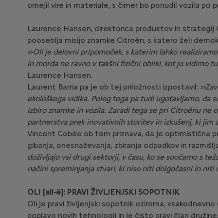
omejil vire in materiale, s čimer bo ponudil vozila po
Laurence Hansen, direktorica produktov in strategij Ci
pooseblja misijo znamke Citroën, s katero želi demokr
»Oli je delovni pripomoček, s katerim lahko realiziram
in morda ne ravno v takšni fizični obliki, kot jo vidimo 
Laurence Hansen.
Laurent Barria pa je ob tej priložnosti izpostavil:
»Zave
ekološkega vidika. Poleg tega pa tudi ugotavljamo, da 
izbiro znamke in vozila. Zaradi tega se pri Citroënu ne
partnerstva prek inovativnih storitev in izkušenj, ki jim z
Vincent Cobée ob tem priznava, da je optimistična pr
gibanja, onesnaževanja, zbiranja odpadkov in razmišlja
doživljajo vsi drugi sektorji, v času, ko se soočamo s t
načini spreminjanja stvari, ki niso niti dolgočasni in n
OLI [all-ë]: PRAVI ŽIVLJENJSKI SOPOTNIK
Oli je pravi življenjski sopotnik oziroma, vsakodnevn
poplavo novih tehnologij in je čisto pravi član družin