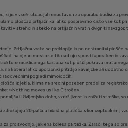
c, ki je v vseh situacijah enostaven za uporabo bodisi za pre
larno ploščad prtljažnika lahko pospravimo čisto vse kot pri
iti v streho in steklo na prtljažnih vratih dvigniti navzgor, 
nje. Prtljažna vrata se preklopijo in po odstranitvi plošče n
ščadi na njeno mesto se tik nad njo sprosti uporaben in zavar
 strukture recikliranega kartona kot plošči pokrova motornega
la, na katera lahko uporabniki pritrdijo kaveljčke ali dodat
 radovednimi pogledi mimoidočih.
plošča iz jekla, ki ima na sredini poseben predel za registrsko
mke: »Nothing moves us like Citroën«.
odaljšati življenjsko dobo, vzdržljivost in znižati stroške, s
ki združujejo 20-palčna hibridna platišča s konceptualnimi, vzdr
za proizvodnjo, jeklena kolesa pa težka. Zaradi tega so preobl