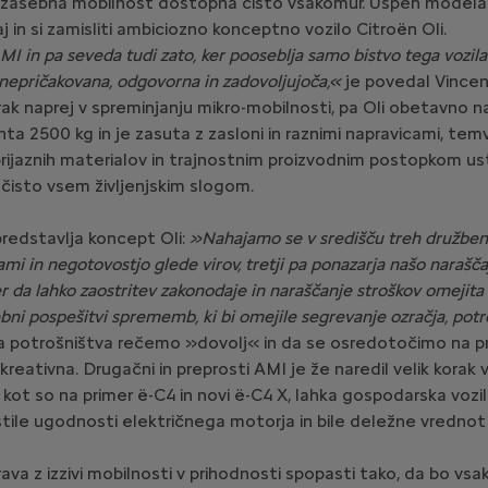
o zasebna mobilnost dostopna čisto vsakomur. Uspeh modela
j in si zamisliti ambiciozno konceptno vozilo Citroën Oli.
 AMI in pa seveda tudi zato, ker pooseblja samo bistvo tega voz
i nepričakovana, odgovorna in zadovoljujoča,«
je povedal Vincen
k naprej v spreminjanju mikro-mobilnosti, pa Oli obetavno 
ehta 2500 kg in je zasuta z zasloni in raznimi napravicami, t
 prijaznih materialov in trajnostnim proizvodnim postopkom us
 čisto vsem življenjskim slogom.
predstavlja koncept Oli:
»Nahajamo se v središču treh družbenih
i in negotovostjo glede virov, tretji pa ponazarja našo naraščaj
 ter da lahko zaostritev zakonodaje in naraščanje stroškov omeji
bni pospešitvi sprememb, ki bi omejile segrevanje ozračja, potr
a potrošništva rečemo »dovolj« in da se osredotočimo na pro
ekreativna. Drugačni in preprosti AMI je že naredil velik korak 
l, kot so na primer ë-C4 in novi ë-C4 X, lahka gospodarska vozi
istile ugodnosti električnega motorja in bile deležne vredno
ava z izzivi mobilnosti v prihodnosti spopasti tako, da bo v