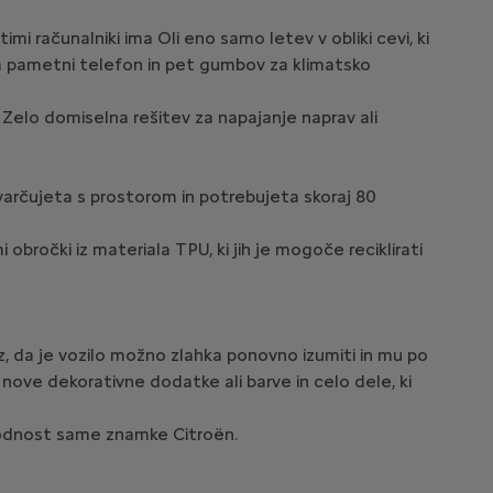
mi računalniki ima Oli eno samo letev v obliki cevi, ki
ec za pametni telefon in pet gumbov za klimatsko
 Zelo domiselna rešitev za napajanje naprav ali
 varčujeta s prostorom in potrebujeta skoraj 80
obročki iz materiala TPU, ki jih je mogoče reciklirati
az, da je vozilo možno zlahka ponovno izumiti in mu po
nove dekorativne dodatke ali barve in celo dele, ki
ihodnost same znamke Citroën.