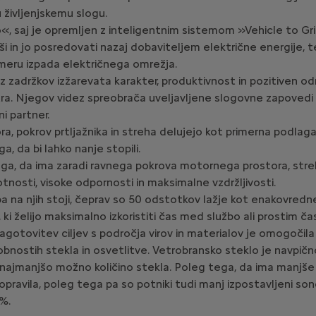
 življenjskemu slogu.
«, saj je opremljen z inteligentnim sistemom »Vehicle to Gr
 hiši in jo posredovati nazaj dobaviteljem električne energij
imeru izpada električnega omrežja.
ez zadržkov izžarevata karakter, produktivnost in pozitiven 
metra. Njegov videz spreobrača uveljavljene slogovne zapovedi
i partner.
a, pokrov prtljažnika in streha delujejo kot primerna podlag
a, da bi lahko nanje stopili.
ega, da ima zaradi ravnega pokrova motornega prostora, stre
otnosti, visoke odpornosti in maksimalne vzdržljivosti.
a na njih stoji, čeprav so 50 odstotkov lažje kot enakovredne 
 ki želijo maksimalno izkoristiti čas med službo ali prostim č
agotovitev ciljev s področja virov in materialov je omogočil
bnostih stekla in osvetlitve. Vetrobransko steklo je navpično
i najmanjšo možno količino stekla. Poleg tega, da ima manjš
 popravila, poleg tega pa so potniki tudi manj izpostavljeni s
 %.