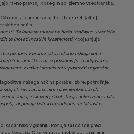
nujajo ravno pravšnji doseg in so izjemno vsestranska.
itroën sta prepričana, da Citroën Oli [all-ë]
rezskrben način.
dnosti. Te ideje se morda ne bodo istočasno uresničile
dih te inovativnosti in kreativnosti,«
pojasnjuje
 hitro postane v breme tako z ekonomskega kot z
rometnimi zamaški in da si prizadevajo za odgovorno
prizadevamo z našimi strankami vzpostaviti trajnostna
lagoditve našega načina porabe, izbire, potrošnje,
 izogniti revolucionarnim spremembam, ki jih
 svojimi dejanji dokazuje, da obstajajo nekonvencionalni
v uspeh, saj ponuja izvirno in sodobno mobilnost.«
udi kadar niso v gibanju. Ponuja zatočišče pred
 Poleg tega, da Oli promovira mobilnost z ničnimi