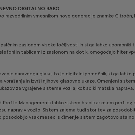
DNEVNO DIGITALNO RABO
sko razvedrilnim vmesnikom nove generacije znamke Citroën, k
-palčnim zaslonom visoke ločljivosti in si ga lahko uporabniki
i telefoni in tablicami z zaslonom na dotik, omogočajo hiter vp
vanje naravnega glasu, to je digitalni pomočnik, ki ga lahko 
 vprašanja in izvrši njihove glasovne ukaze. Omenjeni sistem 
ukazov za vgrajene sisteme vozila, kot so klimatska naprava, 
d Profile Management) lahko sistem hrani kar osem profilov,
u naprav v vozilo. Sistem zajema tudi storitev za posodobit
 posodobijo vsak mesec, s čimer je sistem zagotovo stalno 