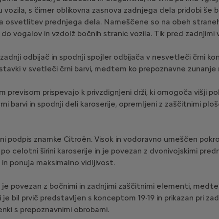
 vozila, s čimer oblikovna zasnova zadnjega dela pridobi še b
na osvetlitev prednjega dela. Nameščene so na obeh straneh
do vogalov in vzdolž bočnih stranic vozila. Tik pred zadnjimi vr
nji odbijač in spodnji spojler odbijača v nesvetleči črni končn
tavki v svetleči črni barvi, medtem ko prepoznavne zunanje r
m previsom prispevajo k privzdignjeni drži, ki omogoča višji p
ni barvi in spodnji deli karoserije, opremljeni z zaščitnimi pl
ni podpis znamke Citroën. Visok in vodoravno umeščen pokro
po celotni širini karoserije in je povezan z dvonivojskimi pre
a in ponuja maksimalno vidljivost.
vi je povezan z bočnimi in zadnjimi zaščitnimi elementi, med
 bil prvič predstavljen s konceptom 19-19 in prikazan pri zad
enki s prepoznavnimi obrobami.