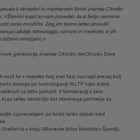
spevala k okrepitvi in mednarodni širitvi znamke Citroën
n.
«Številni kupci so nam povedali, da si želijo cenovno
zil zares množični. Zdaj jim bomo lahko ponudili
onuja udobje, tehnologijo, varnost in vrednote, ki jih
z ničnimi emisijami.»
nik nove generacije znamke Citroën, MyCitroën Drive
zil že v nekoliko bolj zreli fazi, nastopil precej bolj
ilometri dosega po homologaciji WLTP tako edino
elikosti za širšo javnost. V kombinaciji z zelo
ki ga lahko izkoristijo kot idealnega partnerja za
tranjim zgorevanjem, pa bodo lahko izbirali med
ek.
tellantis v kraju Villaverde (blizu Madrida v Španiji),