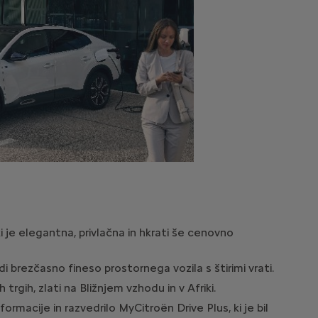
i je elegantna, privlačna in hkrati še cenovno
 brezčasno fineso prostornega vozila s štirimi vrati.
gih, zlati na Bližnjem vzhodu in v Afriki.
macije in razvedrilo MyCitroën Drive Plus, ki je bil