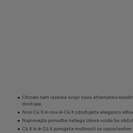
Citroën nam razkriva svojo novo alternativo klasičn
dostopa.
Novi C4 X in novi ë-C4 X združujeta eleganco silhue
Najnovejša ponudba našega izbora vozila bo občutno
C4 X in ë-C4 X ponujata možnosti za vzpostavitev p