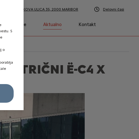
A 139, MATIČKOVA ULICA 35, 2000 MARIBOR
Delovni časi
is in storitve
Aktualno
Kontakt
e
mestu. S
se
j o
porablja
LEKTRIČNI Ë-C4 X
tale