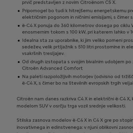
prvič predstavljen z novim Citroënom C5 X.
Pripomogel bo tudi k hitrejšemu energetskemu preho
električnim pogonom in ničnimi emisijami, s čimer s
ë-C4 X ponuja do 360 kilometrov dosega po ciklu W
enosmernim tokom s 100 kW, pri katerem lahko v 
Idealna sta za uporabnike, ki jim veliko pomeni pro
sedežev, velik prtljažnik s 510 litri prostornine in
vsakršnih tresljajev.
Od drugih izstopata s svojim bivalnim udobjem p
Citroën Advanced Comfort
Na paleti razpoložljivih motorjev (odvisno od tržišč
ë-C4 X, s čimer bo na številnih evropskih trgih velj
Citroën nam danes razkriva C4 X in električni ë-C4 X,
modelom SUV v osrčju trga vozil srednje velikosti.
Stilska zasnova modelov ë-C4 X in C4 X gre po stopin
inovativnega in edinstvenega: v njuni oblikovni zasno