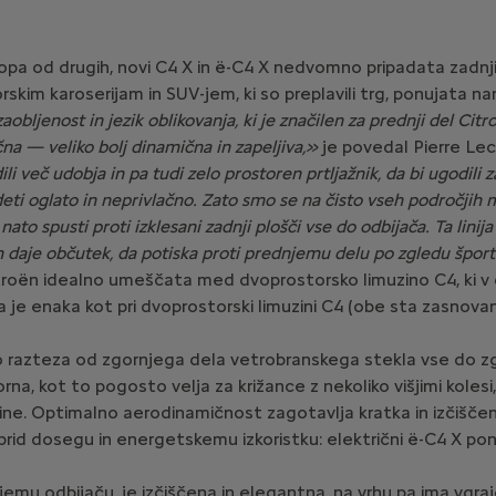
pa od drugih, novi C4 X in ë-C4 X nedvomno pripadata zadnji g
rskim karoserijam in SUV-jem, ki so preplavili trg, ponujata
obljenost in jezik oblikovanja, ki je značilen za prednji del Citr
na — veliko bolj dinamična in zapeljiva,»
je povedal Pierre Lec
li več udobja in pa tudi zelo prostoren prtljažnik, da bi ugodili 
ideti oglato in neprivlačno. Zato smo se na čisto vseh področjih ma
 nato spusti proti izklesani zadnji plošči vse do odbijača. Ta linij
in daje občutek, da potiska proti prednjemu delu po zgledu šport
Citroën idealno umeščata med dvoprostorsko limuzino C4, ki v
e enaka kot pri dvoprostorski limuzini C4 (obe sta zasnovani
o razteza od zgornjega dela vetrobranskega stekla vse do zgo
orna, kot to pogosto velja za križance z nekoliko višjimi kole
rnine. Optimalno aerodinamičnost zagotavlja kratka in izčiščena
prid dosegu in energetskemu izkoristku: električni ë-C4 X po
dnjemu odbijaču, je izčiščena in elegantna, na vrhu pa ima vgra