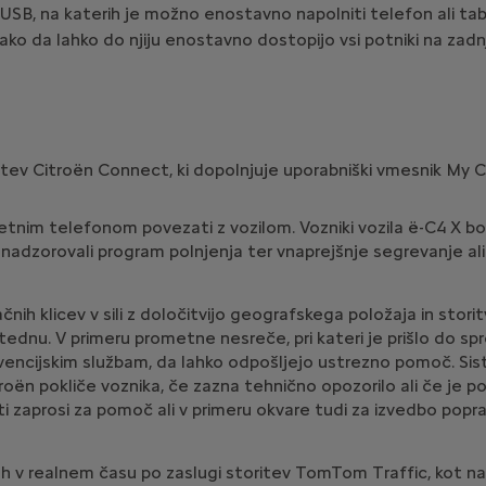
i USB, na katerih je možno enostavno napolniti telefon ali ta
o da lahko do njiju enostavno dostopijo vsi potniki na zadnj
itev Citroën Connect, ki dopolnjuje uporabniški vmesnik My Ci
etnim telefonom povezati z vozilom. Vozniki vozila ë-C4 X bodo
in nadzorovali program polnjenja ter vnaprejšnje segrevanje al
čnih klicev v sili z določitvijo geografskega položaja in stor
tednu. V primeru prometne nesreče, pri kateri je prišlo do sp
vencijskim službam, da lahko odpošljejo ustrezno pomoč. Sist
ën pokliče voznika, če zazna tehnično opozorilo ali če je po
i zaprosi za pomoč ali v primeru okvare tudi za izvedbo poprav
 v realnem času po zaslugi storitev TomTom Traffic, kot na p