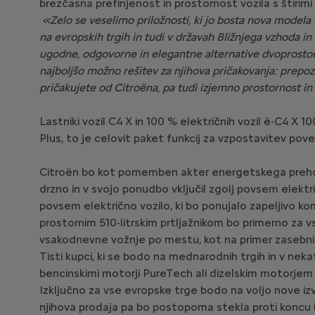
brezčasna prefinjenost in prostornost vozila s štirimi 
«Zelo se veselimo priložnosti, ki jo bosta nova modela 
na evropskih trgih in tudi v državah Bližnjega vzhoda in 
ugodne, odgovorne in elegantne alternative dvoprostors
najboljšo možno rešitev za njihova pričakovanja: prepozn
pričakujete od Citroëna, pa tudi izjemno prostornost i
Lastniki vozil C4 X in 100 % električnih vozil ë-C4 X
Plus, to je celovit paket funkcij za vzpostavitev pove
Citroën bo kot pomemben akter energetskega prehoda na 
drzno in v svojo ponudbo vključil zgolj povsem elekt
povsem električno vozilo, ki bo ponujalo zapeljivo komb
prostornim 510-litrskim prtljažnikom bo primerno za vs
vsakodnevne vožnje po mestu, kot na primer zasebni voz
Tisti kupci, ki se bodo na mednarodnih trgih in v neka
bencinskimi motorji PureTech ali dizelskim motorjem Bl
Izključno za vse evropske trge bodo na voljo nove izved
njihova prodaja pa bo postopoma stekla proti koncu 