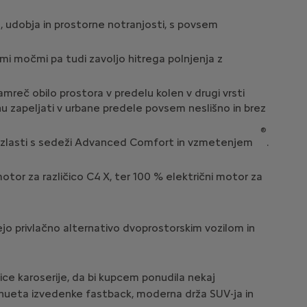
, udobja in prostorne notranjosti, s povsem
mi močmi pa tudi zavoljo hitrega polnjenja z
amreč obilo prostora v predelu kolen v drugi vrsti
ednu zapeljati v urbane predele povsem neslišno in brez
®
, zlasti s sedeži Advanced Comfort in vzmetenjem
.
motor za različico C4 X, ter 100 % električni motor za
ejo privlačno alternativo dvoprostorskim vozilom in
ice karoserije, da bi kupcem ponudila nekaj
silhueta izvedenke fastback, moderna drža SUV-ja in