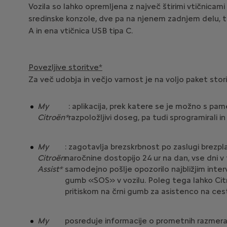
Vozila so lahko opremljena z največ štirimi vtičnicam
sredinske konzole, dve pa na njenem zadnjem delu, tak
A in ena vtičnica USB tipa C.
Povezljive storitve*
Za več udobja in večjo varnost je na voljo paket stor
My
: aplikacija, prek katere se je možno s pam
Citroën*
razpoložljivi doseg, pa tudi sprogramirali 
My
: zagotavlja brezskrbnost po zaslugi brezpla
Citroën
naročnine dostopijo 24 ur na dan, vse dni v 
Assist*
samodejno pošlje opozorilo najbližjim inter
gumb «SOS» v vozilu. Poleg tega lahko Citro
pritiskom na črni gumb za asistenco na cest
My
posreduje informacije o prometnih razmerah