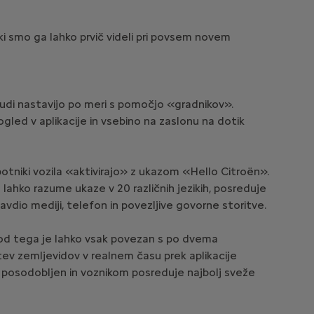
i smo ga lahko prvič videli pri povsem novem
 tudi nastavijo po meri s pomočjo «gradnikov».
ogled v aplikacije in vsebino na zaslonu na dotik
potniki vozila «aktivirajo» z ukazom «Hello Citroën».
lahko razume ukaze v 20 različnih jezikih, posreduje
avdio mediji, telefon in povezljive govorne storitve.
 od tega je lahko vsak povezan s po dvema
ev zemljevidov v realnem času prek aplikacije
posodobljen in voznikom posreduje najbolj sveže