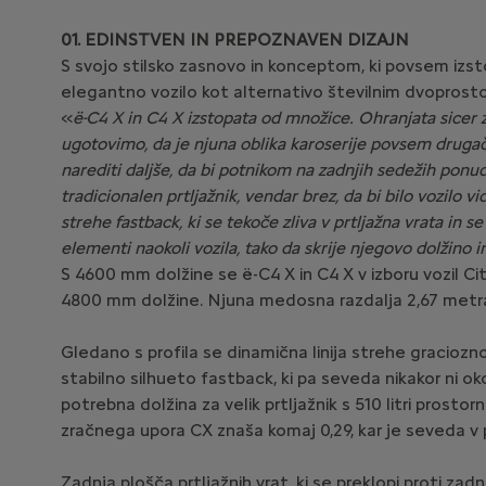
01. EDINSTVEN IN PREPOZNAVEN DIZAJN
S svojo stilsko zasnovo in konceptom, ki povsem izsto
elegantno vozilo kot alternativo številnim dvoprosto
«
ë-C4 X in C4 X izstopata od množice. Ohranjata sicer za
ugotovimo, da je njuna oblika karoserije povsem drugač
narediti daljše, da bi potnikom na zadnjih sedežih ponudi
tradicionalen prtljažnik, vendar brez, da bi bilo vozilo v
strehe fastback, ki se tekoče zliva v prtljažna vrata in se
elementi naokoli vozila, tako da skrije njegovo dolžino 
S 4600 mm dolžine se ë-C4 X in C4 X v izboru vozil 
4800 mm dolžine. Njuna medosna razdalja 2,67 metra j
Gledano s profila se dinamična linija strehe graciozn
stabilno silhueto fastback, ki pa seveda nikakor ni ok
potrebna dolžina za velik prtljažnik s 510 litri prosto
zračnega upora CX znaša komaj 0,29, kar je seveda v 
Zadnja plošča prtljažnih vrat, ki se preklopi proti za