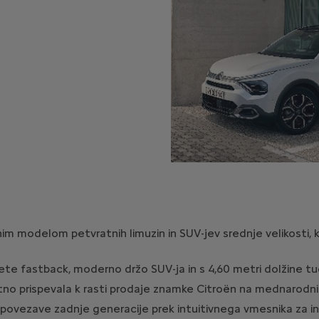
im modelom petvratnih limuzin in SUV-jev srednje velikosti, k
te fastback, moderno držo SUV-ja in s 4,60 metri dolžine tudi
 prispevala k rasti prodaje znamke Citroën na mednarodnih tr
ovezave zadnje generacije prek intuitivnega vmesnika za infor