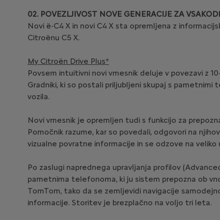
02. POVEZLJIVOST NOVE GENERACIJE ZA VSAKO
Novi ë-C4 X in novi C4 X sta opremljena z informacij
Citroënu C5 X.
My Citroën Drive Plus*
Povsem intuitivni novi vmesnik deluje v povezavi z 10
Gradniki, ki so postali priljubljeni skupaj s pametnim
vozila.
Novi vmesnik je opremljen tudi s funkcijo za prepozna
Pomočnik razume, kar so povedali, odgovori na njihova
vizualne povratne informacije in se odzove na veliko 
Po zaslugi naprednega upravljanja profilov (Advance
pametnima telefonoma, ki ju sistem prepozna ob vnos
TomTom, tako da se zemljevidi navigacije samodejno
informacije. Storitev je brezplačno na voljo tri leta.