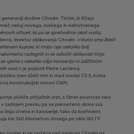
eneraciji družine Citroën. Tistim, ki iščejo
 namreč nekaj novega, svežega in edinstvenega.
oënovih silhuet, ko pa se sprehodimo okoli vozila,
lercq, direktor oblikovanja Citroën.
«Vozilo smo želeli
zahtevam kupcev, ki imajo raje nekoliko bolj
ksimalno raztegnili in se odločili oblikovati linijo
a se ujema z nekoliko višjo karoserijo in zaščitnimi
nih vozil,»
je pojasnil Pierre Leclercq.
 dolžino meri 4360 mm in med model C5 X, ki ima
 na konstrukcijski osnovi CMP).
rnje plošče prtljažnih vrat, s čimer poustvari zelo
si, v zadnjem previsu pa se premeteno skriva vsa
 linija strehe in karoserije, tako da koeficient
nuja kar 360 kilometrov dosega po ciklu WLTP.
jen spojler, ki se razteza nad napisom Citroën na