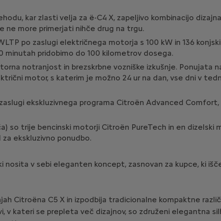
du, kar zlasti velja za ë-C4 X, zapeljivo kombinacijo dizajna
e ne more primerjati nihče drug na trgu.
LTP po zaslugi električnega motorja s 100 kW in 136 konjski
10 minutah pridobimo do 100 kilometrov dosega.
storna notranjost in brezskrbne vozniške izkušnje. Ponujata n
 električni motor, s katerim je možno 24 ur na dan, vse dni v t
o zaslugi ekskluzivnega programa Citroën Advanced Comfort
a) so trije bencinski motorji Citroën PureTech in en dizelski 
al za ekskluzivno ponudbo.
 ki nosita v sebi eleganten koncept, zasnovan za kupce, ki išč
jah Citroëna C5 X in izpodbija tradicionalne kompaktne različ
vi, v kateri se prepleta več dizajnov, so združeni elegantna 