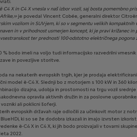
vrati.
ë C4 X in C4 X vnesla v naš izbor vozil, saj bosta pomembno pri
Afrike,»
je povedal Vincent Cobée, generalni direktor Citroë
kim vozilom in SUV-jem, ki so v segmentu velikih kompaktnih vo
aven in v prihodnost usmerjen koncept, ki je pravi križanec in p
n vsestranskost ter prednosti 100-odstotno električnega pogona 
 100 % bodo imeli na voljo tudi informacijsko razvedrilni vmes
zave in povezljive storitve.
nekaterih evropskih trgih, kjer je prodaja elektrificiranih vo
rični model ë-C4 X. Slednji bo z motorjem s 100 kW in 360 k
inacijo dizajna, udobja in prostornosti na trgu vozil srednje v
akodnevna opravila aktivnih družin in za poslovne uporabnike, 
niki ali poklicni šoferji.
terih evropskih državah raje odločili za učinkovit motor z no
ueHDi, ki so se že dodobra izkazali in imajo izvrsten izkorist
enke ë-C4 X in C4 X, ki jih bodo proizvajali v tovarni skupine S
leta 2022.