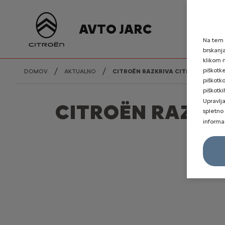
AVTO JARC
Na tem 
brskanj
klikom n
piškotk
DOMOV
AKTUALNO
CITROËN RAZKRIVA CITROËN C4 X IN
piškotk
piškotki
Upravlj
CITROËN RAZKRIV
spletno
informa