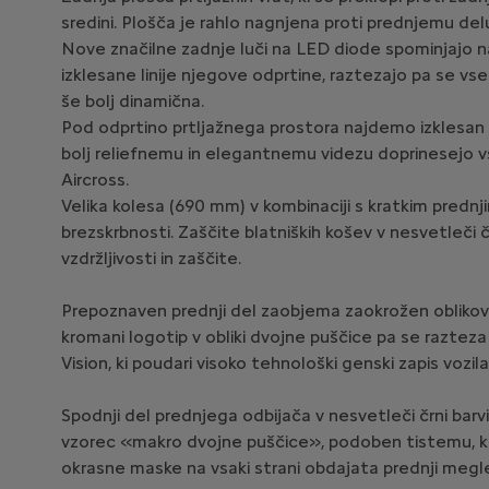
sredini. Plošča je rahlo nagnjena proti prednjemu delu
Nove značilne zadnje luči na LED diode spominjajo 
izklesane linije njegove odprtine, raztezajo pa se vse 
še bolj dinamična.
Pod odprtino prtljažnega prostora najdemo izklesan zad
bolj reliefnemu in elegantnemu videzu doprinesejo vs
Aircross.
Velika kolesa (690 mm) v kombinaciji s kratkim prednji
brezskrbnosti. Zaščite blatniških košev v nesvetleči čr
vzdržljivosti in zaščite.
Prepoznaven prednji del zaobjema zaokrožen oblikov
kromani logotip v obliki dvojne puščice pa se razteza 
Vision, ki poudari visoko tehnološki genski zapis vozil
Spodnji del prednjega odbijača v nesvetleči črni bar
vzorec «makro dvojne puščice», podoben tistemu, ki je
okrasne maske na vsaki strani obdajata prednji megl