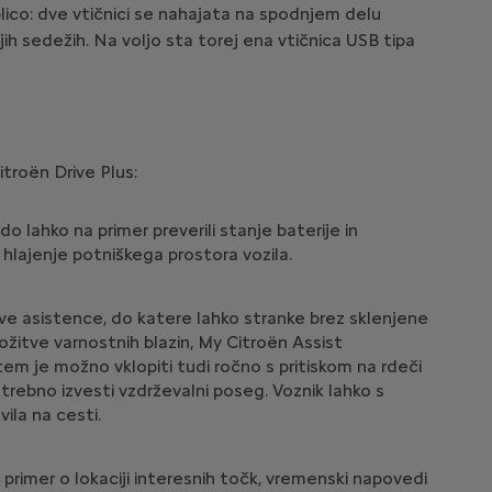
blico: dve vtičnici se nahajata na spodnjem delu
ih sedežih. Na voljo sta torej ena vtičnica USB tipa
troën Drive Plus:
 lahko na primer preverili stanje baterije in
i hlajenje potniškega prostora vozila.
itve asistence, do katere lahko stranke brez sklenjene
rožitve varnostnih blazin, My Citroën Assist
em je možno vklopiti tudi ročno s pritiskom na rdeči
trebno izvesti vzdrževalni poseg. Voznik lahko s
ila na cesti.
rimer o lokaciji interesnih točk, vremenski napovedi