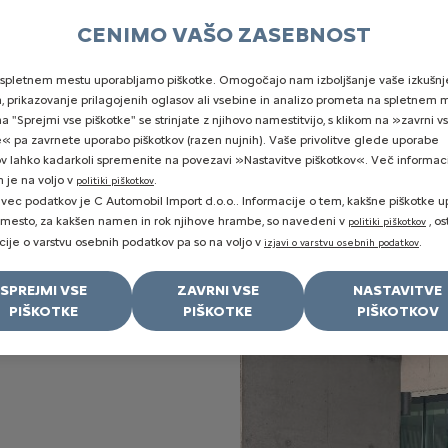
CENIMO VAŠO ZASEBNOST
PTUJSKA CEST
+38624503400
Nova vozila
Rabljena vozila
Serv
spletnem mestu uporabljamo piškotke. Omogočajo nam izboljšanje vaše izkušnj
a, prikazovanje prilagojenih oglasov ali vsebine in analizo prometa na spletnem 
a "Sprejmi vse piškotke" se strinjate z njihovo namestitvijo, s klikom na »zavrni v
e« pa zavrnete uporabo piškotkov (razen nujnih). Vaše privolitve glede uporabe
 ELEKTRIČNI Ë-C4 X
ov lahko kadarkoli spremenite na povezavi »Nastavitve piškotkov«. Več informaci
h je na voljo v
.
politiki piškotkov
avec podatkov je C Automobil Import d.o.o.. Informacije o tem, kakšne piškotke u
A CITROËN C4 X IN E
 mesto, za kakšen namen in rok njihove hrambe, so navedeni v
, os
politiki piškotkov
cije o varstvu osebnih podatkov pa so na voljo v
.
izjavi o varstvu osebnih podatkov
20. 07. 2022
SPREJMI VSE
ZAVRNI VSE
NASTAVITVE
PIŠKOTKE
PIŠKOTKE
PIŠKOTKOV