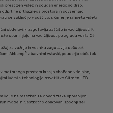
olj prestižen videz in poudari energično držo.
 odprtine prtljažnega prostora in povzemajo
ati se zaključijo v puščico, s čimer je silhueta videti
i obdelavi, ki zagotavlja zaščito in vzdržljivost. K
eže opominjajo na vzdržljivost po zgledu vozila C5
oložaj za vožnjo in vozniku zagotavlja občutek
®
oščami Airbump
z barvnimi vstavki, poudarijo občutek
v motornega prostora krasijo vbočene vdolbine,
dnjimi lučmi s tehnologijo osvetlitve Citroën LED
tem ko je na rešetkah za dovod zraka uporabljen
njih modelih. Šestkotno oblikovani spodnji del