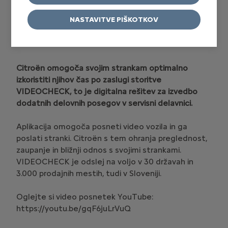
NASTAVITVE PIŠKOTKOV
Citroën omogoča svojim strankam optimalno
izkoristiti njihov čas po zaslugi storitve
VIDEOCHECK, to je digitalna rešitev za izvedbo
dodatnih delovnih posegov v servisni delavnici.
Aplikacija omogoča posneti video vozila in ga
poslati stranki. Citroën s tem ohranja preglednost,
zaupanje in bližnji odnos s svojimi strankami.
VIDEOCHECK je odslej na voljo v 30 državah in
3.000 prodajnih mestih, tudi v Sloveniji.
Oglejte si video posnetek YouTube:
https://youtu.be/gqF6juLrVuQ