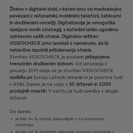
Živimo v digitalni dobi, v kateri smo vsi medsebojno
povezani z računalniki, mobilnimi telefoni, tablicami
in družbenimi omrežji. Digitalizacija je omogočila
vpeljavo novih strategij, s katerimi lahko ugodimo
zahtevam naših strank. Digitalno rešitev
VIDEOCHECK smo lansirali z namenom, da bi
natančno izpolnili pričakovanja strank.
Storitev VIDEOCHECK je povsem
prilagojena
trenutnim družbenim izzivom
. Od lansiranja v
januarju 2019 dalje se je storitev VIDEOCHECK
razširila po
Evropi, Latinski Ameriki in je prisotna tudi
v Afriki. Danes je na voljo v
30 državah in 3.000
prodajnih mestih
. V načrtu je tudi uvedba v drugih
državah.
Do danes:
je bilo 94 % strank zadovoljnih s to inovativno
storitvijo;
je bilo 60 % dodatnih delovnih posegov potrjenih s