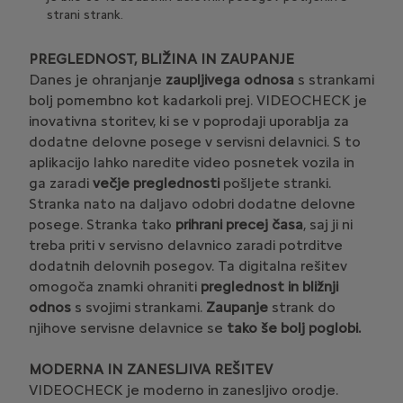
strani strank.
PREGLEDNOST, BLIŽINA IN ZAUPANJE
Danes je ohranjanje
zaupljivega odnosa
s strankami
bolj pomembno kot kadarkoli prej. VIDEOCHECK je
inovativna storitev, ki se v poprodaji uporablja za
dodatne delovne posege v servisni delavnici. S to
aplikacijo lahko naredite video posnetek vozila in
ga zaradi
večje preglednosti
pošljete stranki.
Stranka nato na daljavo odobri dodatne delovne
posege. Stranka tako
prihrani precej časa
, saj ji ni
treba priti v servisno delavnico zaradi potrditve
dodatnih delovnih posegov. Ta digitalna rešitev
omogoča znamki ohraniti
preglednost in bližnji
odnos
s svojimi strankami.
Zaupanje
strank do
njihove servisne delavnice se
tako še bolj poglobi.
MODERNA IN ZANESLJIVA REŠITEV
VIDEOCHECK je moderno in zanesljivo orodje.