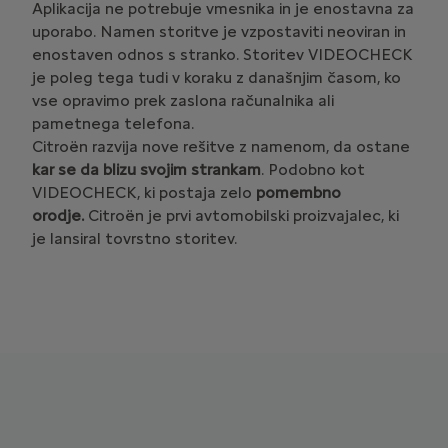
Aplikacija ne potrebuje vmesnika in je enostavna za
uporabo. Namen storitve je vzpostaviti neoviran in
enostaven odnos s stranko. Storitev VIDEOCHECK
je poleg tega tudi v koraku z današnjim časom, ko
vse opravimo prek zaslona računalnika ali
pametnega telefona.
Citroën razvija nove rešitve z namenom, da ostane
kar se da blizu svojim strankam
. Podobno kot
VIDEOCHECK, ki postaja zelo
pomembno
orodje.
Citroën je prvi avtomobilski proizvajalec, ki
je lansiral tovrstno storitev.