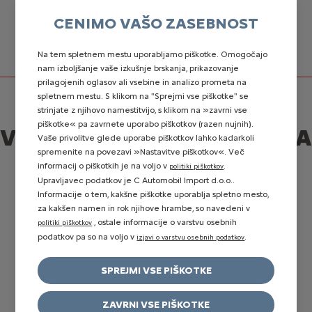
CENIMO VAŠO ZASEBNOST
AVTO MOSTE D.O.O.
Na tem spletnem mestu uporabljamo piškotke. Omogočajo
nam izboljšanje vaše izkušnje brskanja, prikazovanje
prilagojenih oglasov ali vsebine in analizo prometa na
SERVIS IN
VIDEOCHECK, DIAGNOSTIKA VAŠEGA
spletnem mestu. S klikom na "Sprejmi vse piškotke" se
STORITVE
VOZILA NA DALJAVO
strinjate z njihovo namestitvijo, s klikom na »zavrni vse
piškotke« pa zavrnete uporabo piškotkov (razen nujnih).
VIDEOCHECK, DIAGNOSTIKA
Vaše privolitve glede uporabe piškotkov lahko kadarkoli
spremenite na povezavi »Nastavitve piškotkov«. Več
VAŠEGA VOZILA NA
informacij o piškotkih je na voljo v
.
politiki piškotkov
DALJAVO
Upravljavec podatkov je C Automobil Import d.o.o..
Informacije o tem, kakšne piškotke uporablja spletno mesto,
za kakšen namen in rok njihove hrambe, so navedeni v
, ostale informacije o varstvu osebnih
politiki piškotkov
podatkov pa so na voljo v
.
izjavi o varstvu osebnih podatkov
SPREJMI VSE PIŠKOTKE
ZAVRNI VSE PIŠKOTKE