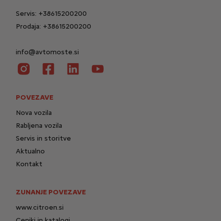
Servis:
+38615200200
Prodaja:
+38615200200
info@avtomoste.si
POVEZAVE
Nova vozila
Rabljena vozila
Servis in storitve
Aktualno
Kontakt
ZUNANJE POVEZAVE
www.citroen.si
Ceniki in katalogi